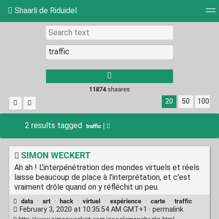
Shaarli de Riduidel
Tag cloud
Daily
RSS Feed
Login
11874
shaares
20
50
100
2 results tagged
traffic
SIMON WECKERT
Ah ah ! L'interpénétration des mondes virtuels et réels
laisse beaucoup de place à l'interprétation, et c'est
vraiment drôle quand on y réfléchit un peu.
data
·
art
·
hack
·
virtuel
·
expérience
·
carte
·
traffic
February 3, 2020 at 10:35:54 AM GMT+1 ·
permalink