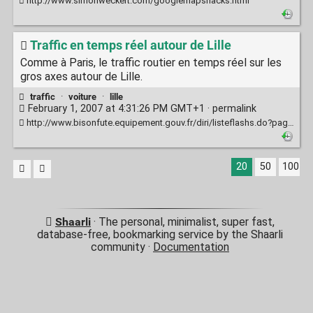
http://www.simonweckert.com/googlemapshacks.html
Traffic en temps réel autour de Lille
Comme à Paris, le traffic routier en temps réel sur les
gros axes autour de Lille.
traffic
·
voiture
·
lille
February 1, 2007 at 4:31:26 PM GMT+1 ·
permalink
http://www.bisonfute.equipement.gouv.fr/diri/listeflashs.do?pageAstec=ie1_lille.html
20
50
100
Shaarli
· The personal, minimalist, super fast,
database-free, bookmarking service by the Shaarli
community ·
Documentation