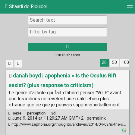
Shaarli de Riduidel
Tag cloud
Daily
RSS Feed
Login
11875
shaares
20
50
100
danah boyd | apophenia » Is the Oculus Rift
sexist? (plus response to criticism)
Le genre d'article qui fait d'abord penser "WTF" avant
que les indices ne révèlent une réalit ébien plus
étrange que ce que je pouvais supposer initiallement.
sexe
·
perception
·
3d
June 9, 2014 at 11:29:27 AM GMT+2 ·
permalink
http://www.zephoria.org/thoughts/archives/2014/04/03/is-the-oculus-rift-sexist.html