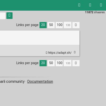
11872
shaares
Links per page
20
50
100
https://adapt.sh/
Links per page
20
50
100
aarli community ·
Documentation