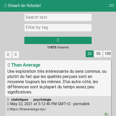
Shaarli de Riduidel
Tag cloud
Daily
RSS Feed
Login
11875
shaares
20
50
100
Than Average
Une exploration très intéressante du sens commun, ou
plutôt du fait que les qualités perçues sont en
moyenne toujours les mêmes. D'un autre côté, les
différences sont la plupart du temps assez peu
significatives.
statistiques
·
psychologie
May 22, 2021 at 5:12:40 PM GMT+2 ·
permalink
https://thanaverage.xyz/