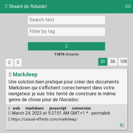
Shaarli de Riduidel
Tag cloud
Daily
RSS Feed
Login
11874
shaares
20
50
100
Markdeep
Une solution bien pratique pour créer des documents
Markdown qui s'affichent correctement dans votre
navigateur. je suis très tenté de construire le même
genre de chose pour de l'Asciidoc
web
·
markdown
·
javascript
·
conversion
March 24, 2023 at 9:27:01 AM GMT+1 * ·
permalink
https://casual-effects.com/markdeep/