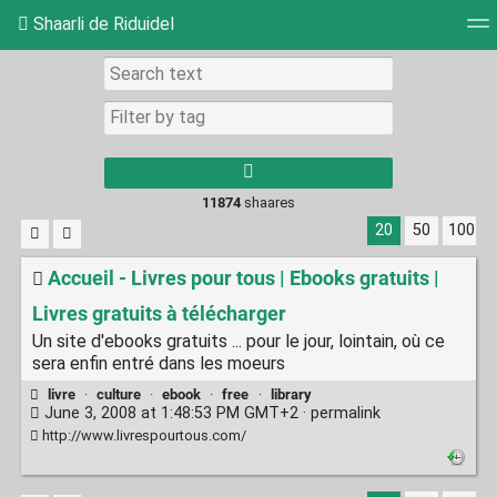
Shaarli de Riduidel
Tag cloud
Daily
RSS Feed
Login
11874
shaares
20
50
100
Accueil - Livres pour tous | Ebooks gratuits |
Livres gratuits à télécharger
Un site d'ebooks gratuits ... pour le jour, lointain, où ce
sera enfin entré dans les moeurs
livre
·
culture
·
ebook
·
free
·
library
June 3, 2008 at 1:48:53 PM GMT+2 ·
permalink
http://www.livrespourtous.com/