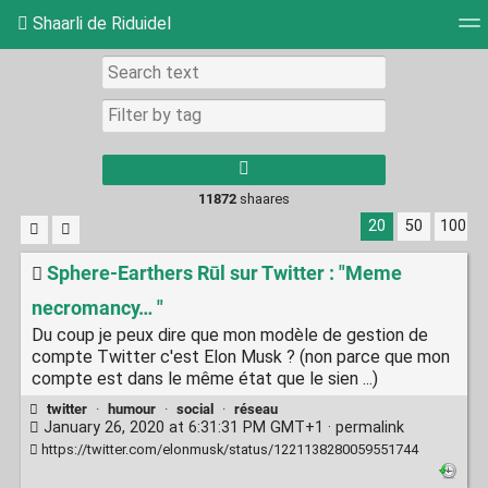
Shaarli de Riduidel
Tag cloud
Daily
RSS Feed
Login
11872
shaares
20
50
100
Sphere-Earthers Rūl sur Twitter : "Meme
necromancy… "
Du coup je peux dire que mon modèle de gestion de
compte Twitter c'est Elon Musk ? (non parce que mon
compte est dans le même état que le sien ...)
twitter
·
humour
·
social
·
réseau
January 26, 2020 at 6:31:31 PM GMT+1 ·
permalink
https://twitter.com/elonmusk/status/1221138280059551744