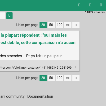
11872
shaares
Links per page
20
50
100
la plupart répondent : "oui mais les
ion est débile, cette comparaison n'a aucun
t des amendes ... Et ça fait un peu peur
witter.com/VeloSimone/status/1441168534512541699
Links per page
20
50
100
aarli community ·
Documentation