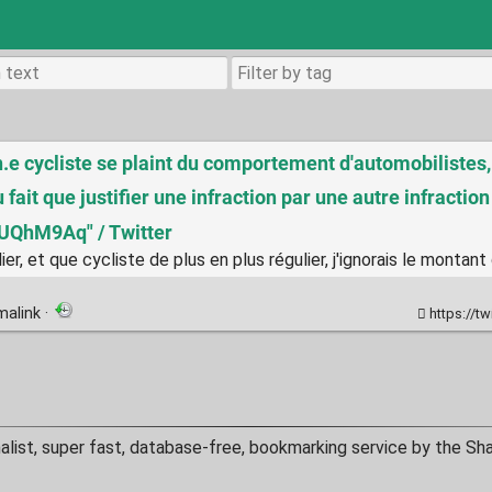
n.e cycliste se plaint du comportement d'automobilistes, 
 du fait que justifier une infraction par une autre infract
XuUQhM9Aq" / Twitter
ier, et que cycliste de plus en plus régulier, j'ignorais le montan
malink
·
https://t
alist, super fast, database-free, bookmarking service by the Sh