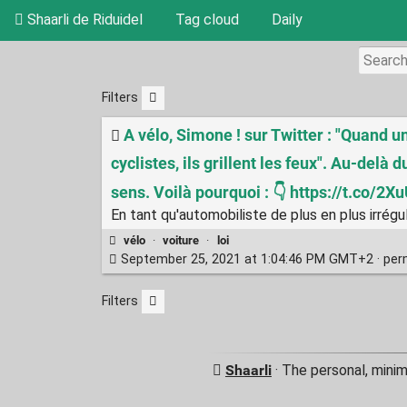
Shaarli de Riduidel
Tag cloud
Daily
Filters
A vélo, Simone ! sur Twitter : "Quand u
cyclistes, ils grillent les feux". Au-delà
sens. Voilà pourquoi : 👇 https://t.co/2
En tant qu'automobiliste de plus en plus irrégul
vélo
·
voiture
·
loi
September 25, 2021 at 1:04:46 PM GMT+2 ·
per
Filters
Shaarli
· The personal, minim