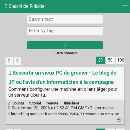
Shaarli de Riduidel
Tag cloud
Daily
RSS Feed
Login
11875
shaares
20
50
100
Ressortir un vieux PC du grenier - Le blog de
JP ou l'avis d'un informaticien à la campagne
Comment configurer une machine en client léger pour
un serveur Ubuntu.
ubuntu
·
tutorial
·
remote
·
thinclient
September 20, 2006 at 3:52:40 PM GMT+2 ·
permalink
http://blog.mobilisoft.com/?2006/05/03/90-ressortir-un-vieux-pc-du-grenier