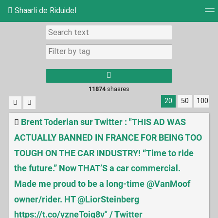
Shaarli de Riduidel
Tag cloud
Daily
RSS Feed
Login
11874
shaares
20
50
100
Brent Toderian sur Twitter : "THIS AD WAS
ACTUALLY BANNED IN FRANCE FOR BEING TOO
TOUGH ON THE CAR INDUSTRY! “Time to ride
the future.” Now THAT’S a car commercial.
Made me proud to be a long-time @VanMoof
owner/rider. HT @LiorSteinberg
https://t.co/yzneToiq8v" / Twitter