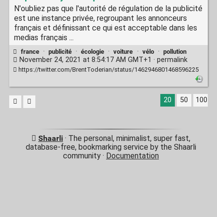
N'oubliez pas que l'autorité de régulation de la publicité
est une instance privée, regroupant les annonceurs
français et définissant ce qui est acceptable dans les
medias français ...
france
·
publicité
·
écologie
·
voiture
·
vélo
·
pollution
November 24, 2021 at 8:54:17 AM GMT+1 ·
permalink
https://twitter.com/BrentToderian/status/1462946801468596225
20
50
100
Shaarli
· The personal, minimalist, super fast,
database-free, bookmarking service by the Shaarli
community ·
Documentation