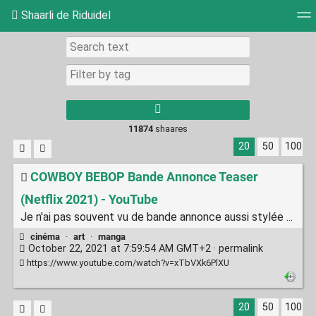
Shaarli de Riduidel
Tag cloud
Daily
RSS Feed
Login
11874
shaares
20
50
100
COWBOY BEBOP Bande Annonce Teaser
(Netflix 2021) - YouTube
Je n'ai pas souvent vu de bande annonce aussi stylée ...
cinéma
·
art
·
manga
October 22, 2021 at 7:59:54 AM GMT+2 ·
permalink
https://www.youtube.com/watch?v=xTbVXk6PlXU
20
50
100