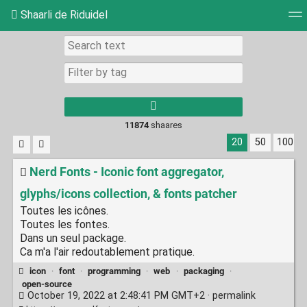
Shaarli de Riduidel
Tag cloud
Daily
RSS Feed
Login
11874
shaares
20
50
100
Nerd Fonts - Iconic font aggregator,
glyphs/icons collection, & fonts patcher
Toutes les icônes.
Toutes les fontes.
Dans un seul package.
Ca m'a l'air redoutablement pratique.
icon
·
font
·
programming
·
web
·
packaging
·
open-source
October 19, 2022 at 2:48:41 PM GMT+2 ·
permalink