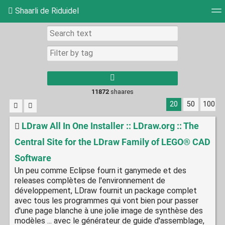
Shaarli de Riduidel
Tag cloud
Daily
RSS Feed
Login
11872
shaares
20
50
100
LDraw All In One Installer :: LDraw.org :: The
Central Site for the LDraw Family of LEGO® CAD
Software
Un peu comme Eclipse fourn it ganymede et des
releases complètes de l'environnement de
développement, LDraw fournit un package complet
avec tous les programmes qui vont bien pour passer
d'une page blanche à une jolie image de synthèse des
modèles ... avec le générateur de guide d'assemblage,