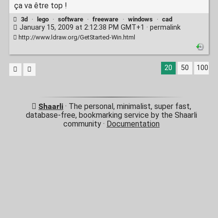
ça va être top !
3d
·
lego
·
software
·
freeware
·
windows
·
cad
January 15, 2009 at 2:12:38 PM GMT+1 ·
permalink
http://www.ldraw.org/GetStarted-Win.html
20
50
100
Shaarli
· The personal, minimalist, super fast,
database-free, bookmarking service by the Shaarli
community ·
Documentation