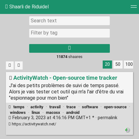
Shaarli de Riduidel
Tag cloud
Daily
RSS Feed
Login
11874
shaares
20
50
100
ActivityWatch - Open-source time tracker
J'ai des petits problèmes de suivi de temps passé.
Alors je vais tester cet outil qui m'a l'air d'être du vrai
"espionnage pour mon bien"
temps
·
activity
·
travail
·
trace
·
software
·
open-source
·
windows
·
linux
·
macosx
·
android
February 3, 2023 at 4:16:16 PM GMT+1 * ·
permalink
https://activitywatch.net/