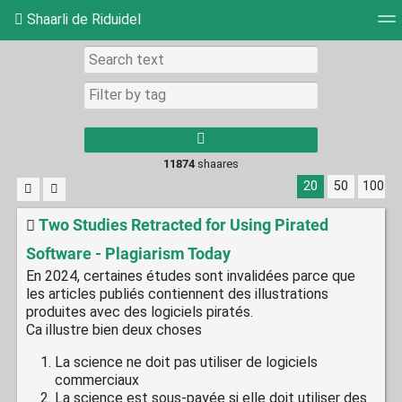
Shaarli de Riduidel
Tag cloud
Daily
RSS Feed
Login
11874
shaares
20
50
100
Two Studies Retracted for Using Pirated
Software - Plagiarism Today
En 2024, certaines études sont invalidées parce que
les articles publiés contiennent des illustrations
produites avec des logiciels piratés.
Ca illustre bien deux choses
La science ne doit pas utiliser de logiciels
commerciaux
La science est sous-payée si elle doit utiliser des