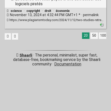
logiciels piratés
science
·
copyright
·
droit
·
économie
November 13, 2024 at 4:32:44 PM GMT+1 * ·
permalink
https://www.plagiarismtoday.com/2024/11/12/two-studies-retracted-for-using-pirated-software/
20
50
100
Shaarli
· The personal, minimalist, super fast,
database-free, bookmarking service by the Shaarli
community ·
Documentation