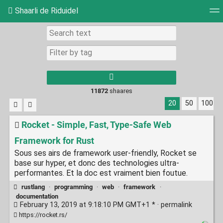
Shaarli de Riduidel
Tag cloud
Daily
RSS Feed
Login
11872
shaares
20
50
100
Rocket - Simple, Fast, Type-Safe Web
Framework for Rust
Sous ses airs de framework user-friendly, Rocket se
base sur hyper, et donc des technologies ultra-
performantes. Et la doc est vraiment bien foutue.
rustlang
·
programming
·
web
·
framework
·
documentation
February 13, 2019 at 9:18:10 PM GMT+1 * ·
permalink
https://rocket.rs/