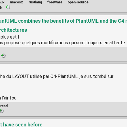
nux
·
macosx
·
rustlang
·
freeware
·
open-source
nk
·
antUML combines the benefits of PlantUML and the C4 m
rchitectures
 plus est !
ais proposé quelques modifications qui sont toujours en attente
·
che du LAYOUT utilisé par C4-PlantUML, je suis tombé sur
 l'air fou
read
ot have seen before