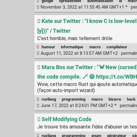
google
·
spreadsheet
·
automatisation
·
ia
·
macr
November 3, 2022 at 11:55:45 AM GMT+1 * ·
pe
Kate sur Twitter : "I know C is low-leve
[y]))" / Twitter
C'est horrible, mais tellement drôle
humour
·
informatique
·
macro
·
compilateur
August 11, 2022 at 8:13:57 AM GMT+2 ·
permal
Mara Bos sur Twitter : "🦀 New (cursed
the code compile. 🪄 😄 https://t.co/WBH
Wow, cette macro Rust qui ajoute automatiquem
(façon auto-import wizard)
rustlang
·
programming
·
macro
·
bizarre
·
hack
June 17, 2022 at 8:24:01 PM GMT+2 * ·
permali
Self Modifying Code
Je trouve très amusante l'idée d'abuser un tes
rustlang
·
programming
·
enum
·
générateur
·
sé