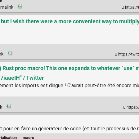
o
rmalink
·
https:/
l but i wish there were a more convenient way to multiply 
ink
·
https://twi
) Rust proc macro! This one expands to whatever `use` 
7iaaeIH" / Twitter
ent les imports est dingue ! C'aurait peut-être été encore mieu
nk
·
https:
t pour en faire un générateur de code (et tout le processus de 
rialisation
·
macro