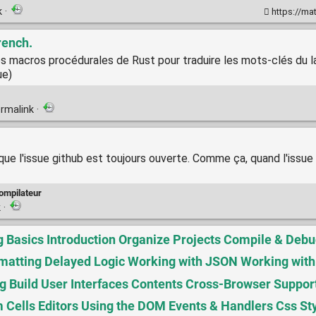
k
·
https://ma
rench.
 les macros procédurales de Rust pour traduire les mots-clés du 
ue)
rmalink
·
 que l'issue github est toujours ouverte. Comme ça, quand l'issue
ompilateur
k
·
Basics Introduction Organize Projects Compile & Debug
tting Delayed Logic Working with JSON Working with 
ng Build User Interfaces Contents Cross-Browser Suppo
m Cells Editors Using the DOM Events & Handlers Css St