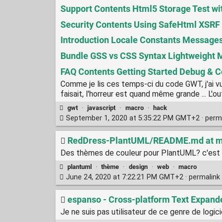
Support Contents Html5 Storage Test w
Security Contents Using SafeHtml XSRF P
Introduction Locale Constants Messages 
Bundle GSS vs CSS Syntax Lightweight 
FAQ Contents Getting Started Debug & Co
Comme je lis ces temps-ci du code GWT, j'ai v
faisait, l'horreur est quand même grande ... L'ou
gwt
·
javascript
·
macro
·
hack
September 1, 2020 at 5:35:22 PM GMT+2 ·
perm
RedDress-PlantUML/README.md at m
Des thèmes de couleur pour PlantUML? c'est u
plantuml
·
thème
·
design
·
web
·
macro
June 24, 2020 at 7:22:21 PM GMT+2 ·
permalink
espanso - Cross-platform Text Expande
Je ne suis pas utilisateur de ce genre de logic