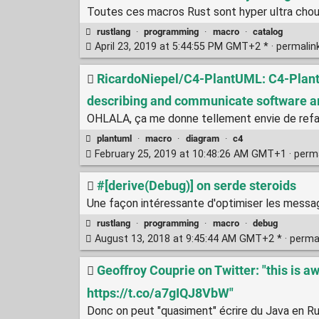
Toutes ces macros Rust sont hyper ultra chou
rustlang
·
programming
·
macro
·
catalog
April 23, 2019 at 5:44:55 PM GMT+2 * ·
permalin
RicardoNiepel/C4-PlantUML: C4-PlantU
describing and communicate software a
OHLALA, ça me donne tellement envie de refair
plantuml
·
macro
·
diagram
·
c4
February 25, 2019 at 10:48:26 AM GMT+1 ·
perm
#[derive(Debug)] on serde steroids
Une façon intéressante d'optimiser les messag
rustlang
·
programming
·
macro
·
debug
August 13, 2018 at 9:45:44 AM GMT+2 * ·
perma
Geoffroy Couprie on Twitter: "this is 
https://t.co/a7gIQJ8VbW"
Donc on peut "quasiment" écrire du Java en Rus