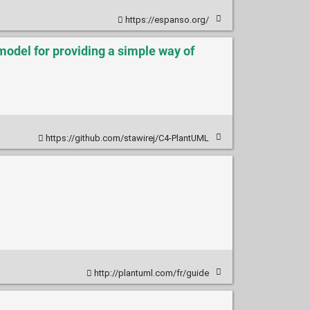
https://espanso.org/
odel for providing a simple way of
https://github.com/stawirej/C4-PlantUML
http://plantuml.com/fr/guide