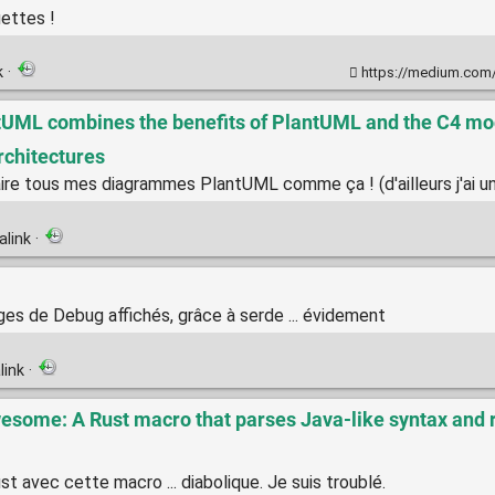
ettes !
k
·
https://medium.com/@benmcdonal
ML combines the benefits of PlantUML and the C4 mode
rchitectures
e tous mes diagrammes PlantUML comme ça ! (d'ailleurs j'ai un 
alink
·
es de Debug affichés, grâce à serde ... évidement
link
·
awesome: A Rust macro that parses Java-like syntax and 
t avec cette macro ... diabolique. Je suis troublé.