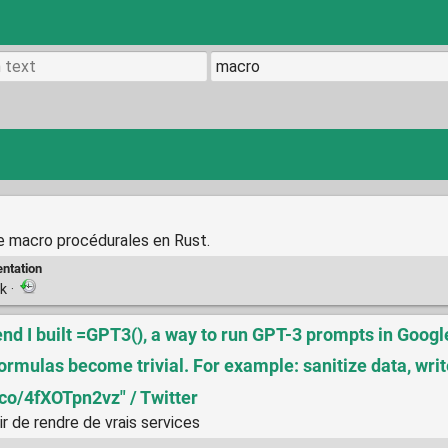
 de macro procédurales en Rust.
ntation
nk
·
d I built =GPT3(), a way to run GPT-3 prompts in Google 
formulas become trivial. For example: sanitize data, wr
.co/4fXOTpn2vz" / Twitter
ir de rendre de vrais services