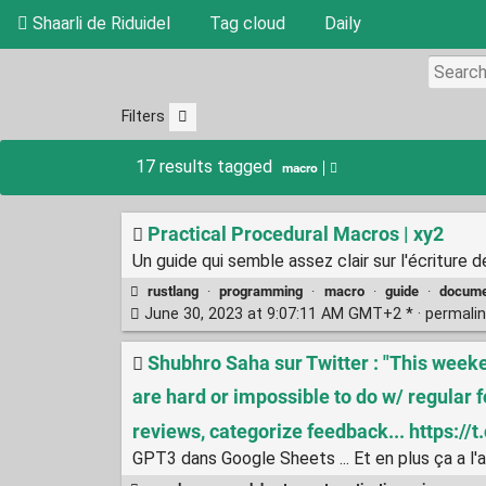
Shaarli de Riduidel
Tag cloud
Daily
Filters
17 results tagged
macro
Practical Procedural Macros | xy2
Un guide qui semble assez clair sur l'écriture
rustlang
·
programming
·
macro
·
guide
·
docume
June 30, 2023 at 9:07:11 AM GMT+2 * ·
permali
Shubhro Saha sur Twitter : "This weeken
are hard or impossible to do w/ regular 
reviews, categorize feedback... https://t
GPT3 dans Google Sheets ... Et en plus ça a l'a