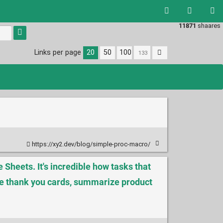
11871
shaares
Links per page
20
50
100
https://xy2.dev/blog/simple-proc-macro/
Sheets. It's incredible how tasks that
ite thank you cards, summarize product