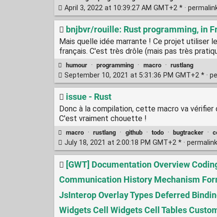
April 3, 2022 at 10:39:27 AM GMT+2 * ·
permalin
bnjbvr/rouille: Rust programming, in F
Mais quelle idée marrante ! Ce projet utiliser
français. C'est très drôle (mais pas très pratiq
humour
·
programming
·
macro
·
rustlang
September 10, 2021 at 5:31:36 PM GMT+2 * ·
pe
issue - Rust
Donc à la compilation, cette macro va vérifier
C'est vraiment chouette !
macro
·
rustlang
·
github
·
todo
·
bugtracker
·
c
July 18, 2021 at 2:00:18 PM GMT+2 * ·
permalin
[GWT] Documentation Overview Coding 
Communication History Mechanism Forma
JsInterop Overlay Types Deferred Bindi
Widgets Cell Widgets Cell Tables Custo