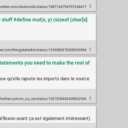
/twitter.com/shubroski/status/1587136794797244417
stuff #define mul(x, y) (sizeof (char[x]
tter.com/thingskatedid/status/1295900370309230594
statements you need to make the rest of
x qu'elle rajoute les imports dans le source
//twitter.com/m_ou_se/status/1527209443309633536
réflexion avant ça est également intéressant).