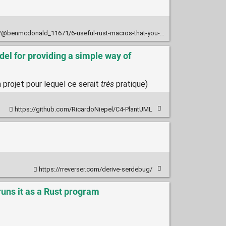
d_11671/6-useful-rust-macros-that-you-might-not-have-seen-before-59d1386f7bc5
l for providing a simple way of
projet pour lequel ce serait
très
pratique)
https://github.com/RicardoNiepel/C4-PlantUML
https://rreverser.com/derive-serdebug/
runs it as a Rust program