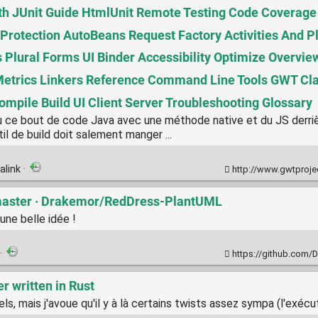
ith JUnit Guide HtmlUnit Remote Testing Code Coverage
rotection AutoBeans Request Factory Activities And Pla
Plural Forms UI Binder Accessibility Optimize Overview
Metrics Linkers Reference Command Line Tools GWT Cla
mpile Build UI Client Server Troubleshooting Glossary
u ce bout de code Java avec une méthode native et du JS derriè
til de build doit salement manger ...
alink
·
http://www.gwtprojec
aster · Drakemor/RedDress-PlantUML
ne belle idée !
·
https://github.com/
r written in Rust
iels, mais j'avoue qu'il y à là certains twists assez sympa (l'e