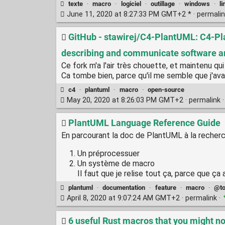
texte
·
macro
·
logiciel
·
outillage
·
windows
·
li
June 11, 2020 at 8:27:33 PM GMT+2 * ·
permali
GitHub - stawirej/C4-PlantUML: C4-Pl
describing and communicate software a
Ce fork m'a l'air très chouette, et maintenu qui
Ca tombe bien, parce qu'il me semble que j'av
c4
·
plantuml
·
macro
·
open-source
May 20, 2020 at 8:26:03 PM GMT+2 ·
permalink
PlantUML Language Reference Guide
En parcourant la doc de PlantUML à la recher
Un préprocessuer
Un système de macro
Il faut que je relise tout ça, parce que ça a
plantuml
·
documentation
·
feature
·
macro
·
@to
April 8, 2020 at 9:07:24 AM GMT+2 ·
permalink
·
6 useful Rust macros that you might n