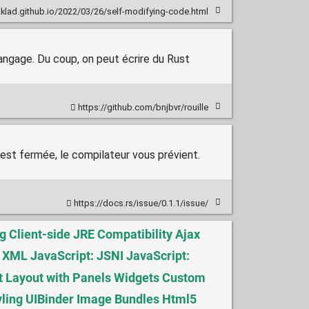
tklad.github.io/2022/03/26/self-modifying-code.html
langage. Du coup, on peut écrire du Rust
https://github.com/bnjbvr/rouille
 est fermée, le compilateur vous prévient.
https://docs.rs/issue/0.1.1/issue/
 Client-side JRE Compatibility Ajax
XML JavaScript: JSNI JavaScript:
rt Layout with Panels Widgets Custom
yling UIBinder Image Bundles Html5